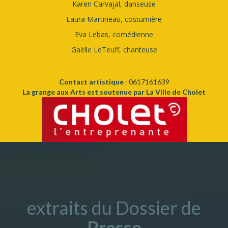
Karen Carvajal, danseuse
Laura Martineau, costumière
Eva Lebas, comédienne
Gaëlle LeTeuff, chanteuse
Contact artistique
:
0617161639
La grange aux Arts est soutenue par La Ville de Cholet
extraits du Dossier de
Presse